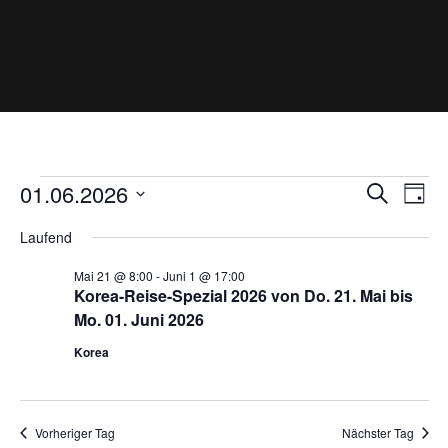
Veranstaltungen
V
V
01.06.2026
S
T
e
e
für
u
D
r
a
r
Laufend
a
a
c
1.
g
n
a
t
h
Mai 21 @ 8:00
-
Juni 1 @ 17:00
Juni
s
n
u
e
Korea-Reise-Spezial 2026 von Do. 21. Mai bis
t
2026
s
m
Mo. 01. Juni 2026
a
l
w
t
Korea
t
ä
a
u
h
l
n
l
g
t
A
Vorheriger Tag
Nächster Tag
e