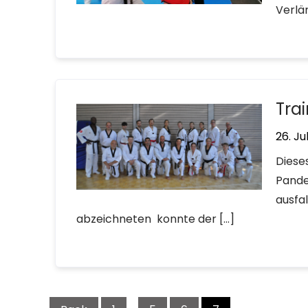
Verlä
Tra
26. Ju
Diese
Pande
ausfa
abzeichneten konnte der […]
Seitennummerierung