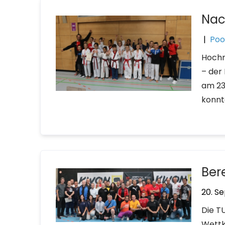
Nac
|
Po
Hochm
– der
am 23
konnt
Bere
20. S
Die T
Wettk