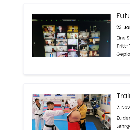
Fut
23. Ja
Eine S
Tritt-
Geplan
Tra
7. No
Zu de
Lehrg