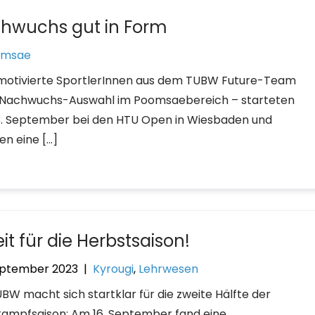
hwuchs gut in Form
omsae
otivierte SportlerInnen aus dem TUBW Future-Team
 Nachwuchs-Auswahl im Poomsaebereich – starteten
. September bei den HTU Open in Wiesbaden und
en eine […]
it für die Herbstsaison!
eptember 2023
|
Kyrougi
,
Lehrwesen
UBW macht sich startklar für die zweite Hälfte der
ampfsaison: Am 16. September fand eine