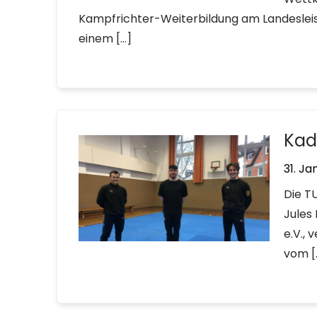
Kampfrichter-Weiterbildung am Landesleis
einem […]
Kad
31. Ja
Die T
Jules
e.V.,
vom [