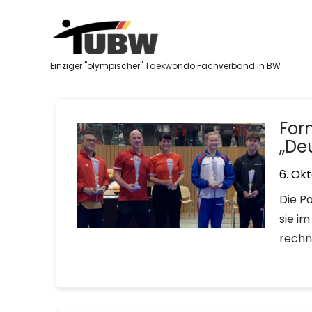
Skip
to
content
Einziger "olympischer" Taekwondo Fachverband in BW
For
„De
6. Ok
Die P
sie i
rechn