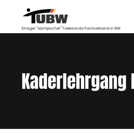
Skip
to
content
Einziger "olympischer" Taekwondo Fachverband in BW
Kaderlehrgang 