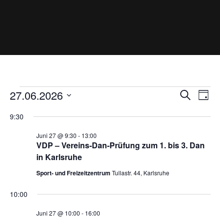
Veranstaltungen
V
V
27.06.2026
S
T
e
e
für
u
D
r
a
r
9:30
a
a
c
27.
g
n
a
t
h
Juni 27 @ 9:30
-
13:00
Juni
s
n
u
e
VDP – Vereins-Dan-Prüfung zum 1. bis 3. Dan
t
2026
s
m
in Karlsruhe
a
l
w
t
Sport- und Freizeitzentrum
Tullastr. 44, Karlsruhe
t
ä
a
u
h
l
n
10:00
l
g
t
A
e
Juni 27 @ 10:00
-
16:00