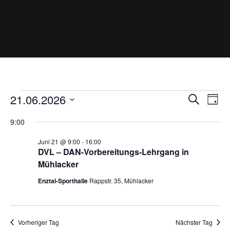
Veranstaltungen
V
V
21.06.2026
S
T
e
e
für
u
D
r
a
r
9:00
a
a
c
21.
g
n
a
t
h
Juni 21 @ 9:00
-
16:00
Juni
s
n
u
e
DVL – DAN-Vorbereitungs-Lehrgang in
t
2026
s
m
Mühlacker
a
l
w
t
Enztal-Sporthalle
Rappstr. 35, Mühlacker
t
ä
a
u
h
l
n
l
g
t
A
Vorheriger Tag
Nächster Tag
e