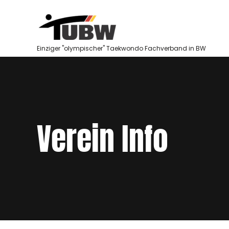
Skip
to
content
Einziger "olympischer" Taekwondo Fachverband in BW
Verein Info