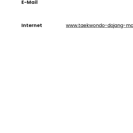
E-Mail
Internet
www.taekwondo-dojang-ma