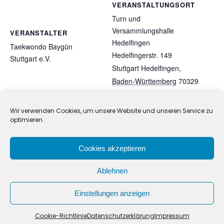
VERANSTALTUNGSORT
Turn und
Versammlungshalle
VERANSTALTER
Hedelfingen
Taekwondo Baygün
Hedelfingerstr. 149
Stuttgart e.V.
Stuttgart Hedelfingen
,
Baden-Württemberg
70329
Germany
Google Karte
anzeigen
Wir verwenden Cookies, um unsere Website und unseren Service zu
optimieren.
VDP – Vereins-Dan-Prüfung zum 1. bis
Lizenzverlängerung Trainer
3. Dan in Bühl
C+B+A online
Cookies akzeptieren
Ablehnen
Einstellungen anzeigen
Taekwondo Union Baden-Württemberg |
Impressum
|
Datenschutzerklärung
Cookie-Richtlinie
Datenschutzerklärung
Impressum