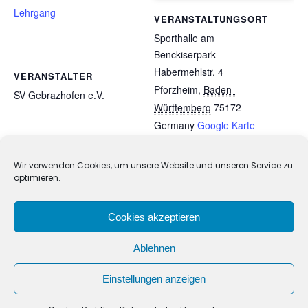
Lehrgang
VERANSTALTUNGSORT
Sporthalle am
Benckiserpark
Habermehlstr. 4
VERANSTALTER
Pforzheim
,
Baden-
SV Gebrazhofen e.V.
Württemberg
75172
Germany
Google Karte
anzeigen
Wir verwenden Cookies, um unsere Website und unseren Service zu
optimieren.
Ausbildungs-Lehrgang für
28th International Children´s
interessierte DVL-Referenten in
Championship 2025 in Esslingen
Grunbach
Cookies akzeptieren
Ablehnen
Einstellungen anzeigen
Taekwondo Union Baden-Württemberg |
Impressum
|
Datenschutzerklärung