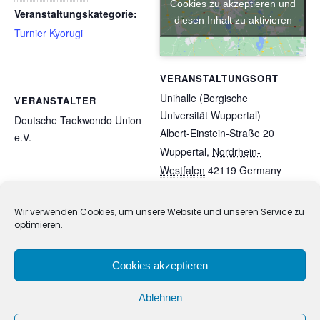
Cookies zu akzeptieren und
Veranstaltungskategorie:
diesen Inhalt zu aktivieren
Turnier Kyorugi
VERANSTALTUNGSORT
Unihalle (Bergische
VERANSTALTER
Universität Wuppertal)
Deutsche Taekwondo Union
Albert-Einstein-Straße 20
e.V.
Wuppertal
,
Nordrhein-
Westfalen
42119
Germany
Google Karte anzeigen
Wir verwenden Cookies, um unsere Website und unseren Service zu
optimieren.
29th International Children´s
Prüferweiterbildungslehrgang
Championship 2026 Kyorugi and
2025 für Prüfer der TUBW in
Poomsae in Esslingen
Grunbach
Cookies akzeptieren
Ablehnen