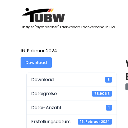
Skip
to
content
Einziger "olympischer" Taekwondo Fachverband in BW
16. Februar 2024
Download
Download
8
Dateigröße
78.90 KB
Datei-Anzahl
1
Erstellungsdatum
16. Februar 2024