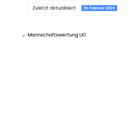
Zuletzt aktualisiert
16. Februar 2024
Post
←
Mannschaftswertung LK1
navigation