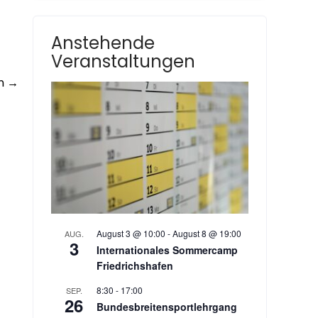
Anstehende
Veranstaltungen
en
→
August 3 @ 10:00
-
August 8 @ 19:00
AUG.
3
Internationales Sommercamp
Friedrichshafen
8:30
-
17:00
SEP.
26
Bundesbreitensportlehrgang