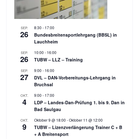
8:30
-
17:00
SEP.
26
Bundesbreitensportlehrgang (BBSL) in
Lauchheim
10:00
-
16:00
SEP.
26
TUBW – LLZ – Training
9:00
-
16:00
SEP.
27
DVL – DAN-Vorbereitungs-Lehrgang in
Bruchsal
9:00
-
17:00
OKT.
4
LDP – Landes-Dan-Prüfung 1. bis 9. Dan in
Bad Saulgau
Oktober 9 @ 18:00
-
Oktober 11 @ 12:00
OKT.
9
TUBW – Lizenzverlängerung Trainer C + B
+ A Breitensport