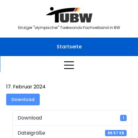
Skip
to
content
Einziger "olympischer" Taekwondo Fachverband in BW
Startseite
17. Februar 2024
Download
Download
1
Dateigröße
88.57 KB