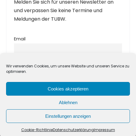
Melden Sie sich für unseren Newsletter an
und verpassen Sie keine Termine und
Meldungen der TUBW.
Email
Indem Du fortfährst, akzeptierst Du unsere
Wir verwenden Cookies, um unsere Website und unseren Service zu
Datenschutzerklärung.
optimieren.
Cookies akzeptieren
Ablehnen
Einstellungen anzeigen
Taekwondo Union Baden-Württemberg |
Impressum
|
Datenschutzerklärung
Cookie-Richtlinie
Datenschutzerklärung
Impressum