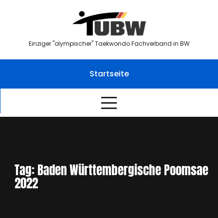
Skip
to
content
Einziger "olympischer" Taekwondo Fachverband in BW
Startseite
Tag:
Baden Württembergische Poomsae
2022