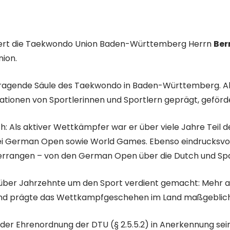
uliert die Taekwondo Union Baden-Württemberg Herrn
Ber
ion.
 tragende Säule des Taekwondo in Baden-Württemberg. Als
rationen von Sportlerinnen und Sportlern geprägt, geförde
ch: Als aktiver Wettkämpfer war er über viele Jahre Teil
 German Open sowie World Games. Ebenso eindrucksvoll ist
n errangen – von den German Open über die Dutch und Spa
 über Jahrzehnte um den Sport verdient gemacht: Mehr 
und prägte das Wettkampfgeschehen im Land maßgeblich
 der Ehrenordnung der DTU (§ 2.5.5.2) in Anerkennung sei