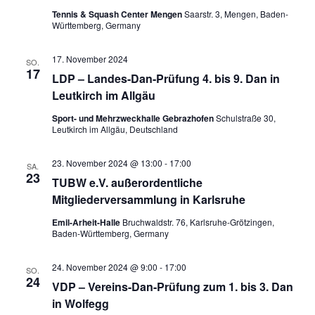
u
n
n
Tennis & Squash Center Mengen
Saarstr. 3, Mengen, Baden-
n
s
.
Württemberg, Germany
i
g
c
e
h
17. November 2024
SO.
t
n
17
LDP – Landes-Dan-Prüfung 4. bis 9. Dan in
e
S
Leutkirch im Allgäu
n
u
-
Sport- und Mehrzweckhalle Gebrazhofen
Schulstraße 30,
N
c
Leutkirch im Allgäu, Deutschland
a
h
v
e
i
23. November 2024 @ 13:00
-
17:00
SA.
23
g
u
TUBW e.V. außerordentliche
a
Mitgliederversammlung in Karlsruhe
n
t
i
d
Emil-Arheit-Halle
Bruchwaldstr. 76, Karlsruhe-Grötzingen,
o
Baden-Württemberg, Germany
A
n
n
24. November 2024 @ 9:00
-
17:00
SO.
s
24
VDP – Vereins-Dan-Prüfung zum 1. bis 3. Dan
i
in Wolfegg
c