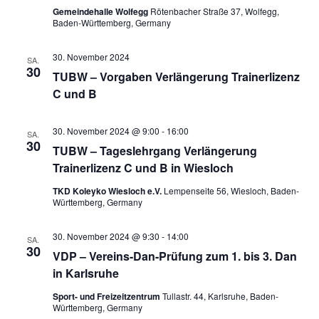
h
Gemeindehalle Wolfegg
Rötenbacher Straße 37, Wolfegg,
Baden-Württemberg, Germany
t
e
30. November 2024
SA.
n
30
TUBW – Vorgaben Verlängerung Trainerlizenz
,
C und B
N
a
30. November 2024 @ 9:00
-
16:00
SA.
v
30
TUBW – Tageslehrgang Verlängerung
i
Trainerlizenz C und B in Wiesloch
g
TKD Koleyko Wiesloch e.V.
Lempenseite 56, Wiesloch, Baden-
a
Württemberg, Germany
t
i
30. November 2024 @ 9:30
-
14:00
SA.
30
o
VDP – Vereins-Dan-Prüfung zum 1. bis 3. Dan
n
in Karlsruhe
Sport- und Freizeitzentrum
Tullastr. 44, Karlsruhe, Baden-
Württemberg, Germany