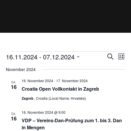
Veranstaltungen
V
V
16.11.2024
 - 
07.12.2024
S
L
e
e
u
D
r
i
r
November 2024
a
a
c
s
n
a
t
h
16. November 2024
-
17. November 2024
t
s
SA.
n
u
e
16
t
Croatia Open Vollkontakt in Zagreb
e
s
m
a
Zagreb
, Croatia (Local Name: Hrvatska)
l
w
t
t
ä
a
u
16. November 2024 @ 9:00
h
SA.
l
n
16
VDP – Vereins-Dan-Prüfung zum 1. bis 3. Dan
l
g
t
A
in Mengen
e