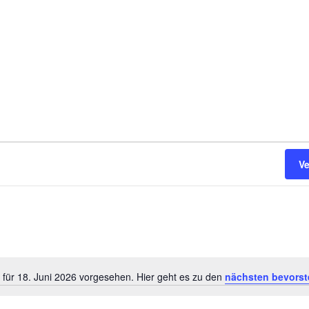
V
 für 18. Juni 2026 vorgesehen. Hier geht es zu den
nächsten bevorst
H
i