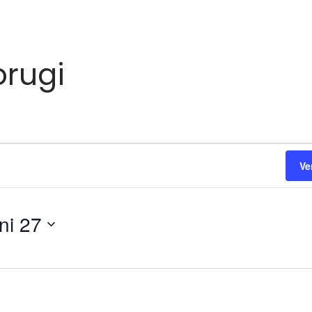
orugi
Ve
ni 27