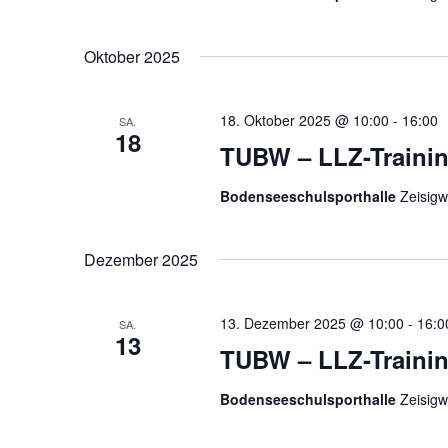
n
g
Oktober 2025
e
n
S
18. Oktober 2025 @ 10:00
-
16:00
SA.
c
18
TUBW – LLZ-Traini
h
l
Bodenseeschulsporthalle
Zeisigw
ü
s
s
Dezember 2025
e
l
13. Dezember 2025 @ 10:00
-
16:0
w
SA.
13
o
TUBW – LLZ-Traini
r
t
Bodenseeschulsporthalle
Zeisigw
.