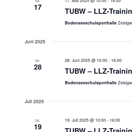
t
17. Mai 2025 @ 10:00
-
16:00
SA.
17
s
w
u
TUBW – LLZ-Traini
s
ä
n
e
h
g
Bodenseeschulsporthalle
Zeisigw
l
l
e
w
e
n
Juni 2025
o
n
S
r
.
u
t
28. Juni 2025 @ 10:00
-
16:00
c
SA.
e
28
h
TUBW – LLZ-Traini
i
e
n
Bodenseeschulsporthalle
Zeisigw
u
g
e
n
b
d
Juli 2025
e
A
n
n
.
19. Juli 2025 @ 10:00
-
16:00
SA.
s
19
S
TUBW – LLZ-Traini
i