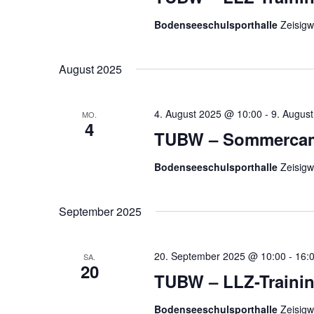
u
c
c
Bodenseeschulsporthalle
Zeisigw
h
h
t
e
e
August 2025
n
n
a
,
c
4. August 2025 @ 10:00
-
9. Augus
MO.
h
N
4
TUBW – Sommerca
V
a
e
v
Bodenseeschulsporthalle
Zeisigw
r
i
a
g
n
September 2025
a
s
t
t
i
a
20. September 2025 @ 10:00
-
16:
SA.
20
o
l
TUBW – LLZ-Traini
n
t
u
Bodenseeschulsporthalle
Zeisigw